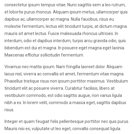
consectetur ipsum tempus vitae. Nunc sagittis sem a leo rutrum,
et lobortis purus rhoncus. Aliquam ipsum metus, ullamcorper quis
dapibus ac, ullamcorper ac magna. Nulla faucibus, risus eu
molestie fermentum, lectus elit tincidunt turpis, at dictum magna
mauris sit amet lectus. Fusce malesuada rhoncus ultricies. In
interdum, odio et dapibus interdum, turpis arcu gravida odio, quis
bibendum est dui et magna. In posuere eget magna eget lacinia.
Maecenas efficitur sollicitudin fermentum.
Vivamus nec mattis ipsum. Nam fringilla laoreet dolor. Aliquam
lacus nisl, viverra ac convallis sit amet, fermentum vitae magna.
Phasellus tristique risus non ipsum porttitor maximus. Vestibulum
tincidunt elit ac posuere viverra. Curabitur facilisis, libero at
vestibulum commodo, est odio sagittis augue, non varius ligula
nibh a ex. In lorem velit, commodo a massa eget, sagittis dapibus
risus.
Integer et quam feugiat felis pellentesque porttitor nec quis purus.
Mauris nisi ex, vulputate ut leo eget, convallis consequat ligula.