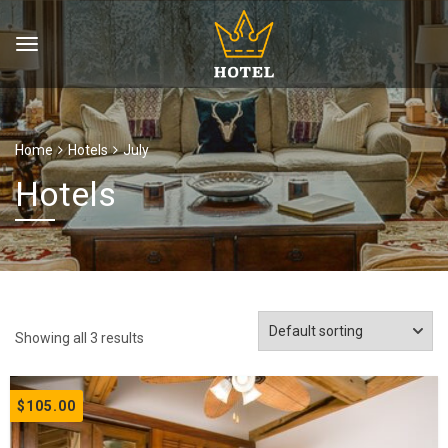
Home
Hotels
July
Hotels
Showing all 3 results
$
105.00