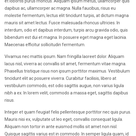
et lobortis purus rhoncus. Aliquam ipsum metus, ullamcorper quis
dapibus ac, ullamcorper ac magna. Nulla faucibus, risus eu
molestie fermentum, lectus elit tincidunt turpis, at dictum magna
mauris sit amet lectus. Fusce malesuada rhoncus ultricies. In
interdum, odio et dapibus interdum, turpis arcu gravida odio, quis
bibendum est dui et magna. In posuere eget magna eget lacinia.
Maecenas efficitur sollicitudin fermentum.
Vivamus nec mattis ipsum. Nam fringilla laoreet dolor. Aliquam
lacus nisl, viverra ac convallis sit amet, fermentum vitae magna.
Phasellus tristique risus non ipsum porttitor maximus. Vestibulum
tincidunt elit ac posuere viverra. Curabitur facilisis, libero at
vestibulum commodo, est odio sagittis augue, non varius ligula
nibh a ex. In lorem velit, commodo a massa eget, sagittis dapibus
risus.
Integer et quam feugiat felis pellentesque porttitor nec quis purus.
Mauris nisi ex, vulputate ut leo eget, convallis consequat ligula.
Aliquam non tortor in ante euismod mollis sit amet non nisl.
Quisque sagittis varius est in commodo. In semper ligula quam, id