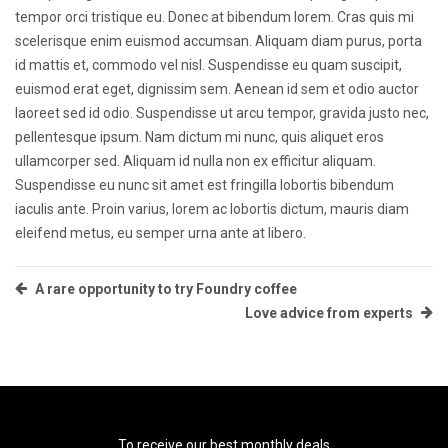
tempor orci tristique eu. Donec at bibendum lorem. Cras quis mi
scelerisque enim euismod accumsan. Aliquam diam purus, porta
id mattis et, commodo vel nisl. Suspendisse eu quam suscipit,
euismod erat eget, dignissim sem. Aenean id sem et odio auctor
laoreet sed id odio. Suspendisse ut arcu tempor, gravida justo nec,
pellentesque ipsum. Nam dictum mi nunc, quis aliquet eros
ullamcorper sed. Aliquam id nulla non ex efficitur aliquam.
Suspendisse eu nunc sit amet est fringilla lobortis bibendum
iaculis ante. Proin varius, lorem ac lobortis dictum, mauris diam
eleifend metus, eu semper urna ante at libero.
Post
A rare opportunity to try Foundry coffee
Love advice from experts
navigation
To receive our best monthly deals